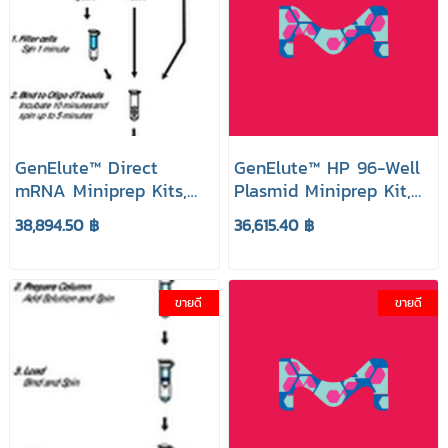
GenElute™ Direct
GenElute™ HP 96-Well
mRNA Miniprep Kits,
Plasmid Miniprep Kit,
Prep. 70 ยี่ห้อ GenElute
Prep. 4 x 96-well plate
38,894.50 ฿
36,615.40 ฿
Sigma Aldrich
ยี่ห้อ GenElute Sigma
Aldrich
ขายดี
ขายดี