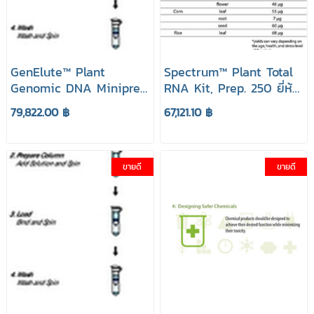
GenElute™ Plant
Spectrum™ Plant Total
Genomic DNA Miniprep
RNA Kit, Prep. 250 ยี่ห้อ
Kit, Prep. 350 ยี่ห้อ
GenElute Sigma Aldrich
79,822.00 ฿
67,121.10 ฿
GenElute Sigma Aldrich
ขายดี
ขายดี