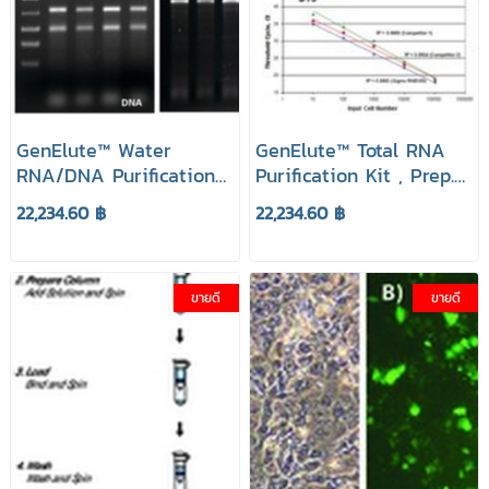
GenElute™ Water
GenElute™ Total RNA
RNA/DNA Purification
Purification Kit , Prep.
Kit - 0.45 μm, Prep. 25
100 ยี่ห้อ GenElute
22,234.60 ฿
22,234.60 ฿
ยี่ห้อ GenElute Sigma
Sigma Aldrich
Aldrich
ขายดี
ขายดี