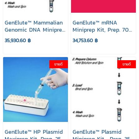
GenElute™ Mammalian
GenElute™ mRNA
Genomic DNA Miniprep
Miniprep Kit, Prep. 70
Kits, Prep. 350 ยี่ห้อ
ยี่ห้อ GenElute Sigma
35,930.60 ฿
34,753.60 ฿
GenElute Sigma Aldrich
Aldrich
ขายดี
ขายดี
GenElute™ HP Plasmid
GenElute™ Plasmid
Maxiprep Kit, Prep. 25
Miniprep Kit , Prep. 350