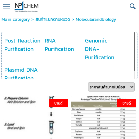
Main category
>
สินค้าแยกตามหมวด
>
Molecularandbiology
Post-Reaction
RNA
Genomic-
Purification
Purification
DNA-
Purification
Plasmid DNA
Purification
ขายดี
ขายดี