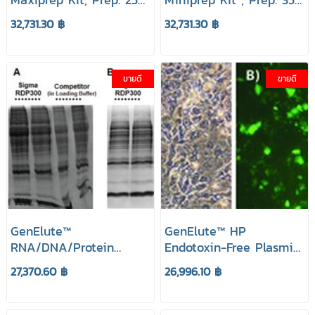
ยี่ห้อ GenElute Sigma
ยี่ห้อ GenElute Sigma
32,731.30 ฿
32,731.30 ฿
Aldrich
Aldrich
ขายดี
ขายดี
GenElute™
GenElute™ HP
RNA/DNA/Protein
Endotoxin-Free Plasmid
Purification Plus Kit,
Maxiprep Kit, Prep. 25
27,370.60 ฿
26,996.10 ฿
Prep. 50 ยี่ห้อ GenElute
ยี่ห้อ GenElute Sigma
Sigma Aldrich
Aldrich