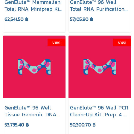
GenElute™ Mammalian
GenElute™ 96 Well
Total RNA Miniprep Kit,
Total RNA Purification
Prep. 350 ยี่ห้อ GenElute
Kit, Prep. 4 x 96-well
62,541.50 ฿
57,105.90 ฿
Sigma Aldrich
plate ยี่ห้อ GenElute
Sigma Aldrich
ขายดี
ขายดี
GenElute™ 96 Well
GenElute™ 96 Well PCR
Tissue Genomic DNA
Clean-Up Kit, Prep. 4 x
Purification Kit, Prep. 4
96-well plate ยี่ห้อ
53,735.40 ฿
50,300.70 ฿
x 96-well plate ยี่ห้อ
GenElute Sigma Aldrich