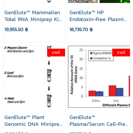
GenElute™ Mammalian
GenElute™ HP
Total RNA Miniprep Kit,
Endotoxin-Free Plasmid
Prep. 70 ยี่ห้อ GenElute
Maxiprep Kit, Prep. 10
19,955.50 ฿
18,735.70 ฿
Sigma Aldrich
ยี่ห้อ GenElute Sigma
Aldrich
ขายดี
ขายดี
GenElute™ Plant
GenElute™
Genomic DNA Miniprep
Plasma/Serum Cell-Free
Kit, Prep. 70 ยี่ห้อ
Circulating DNA