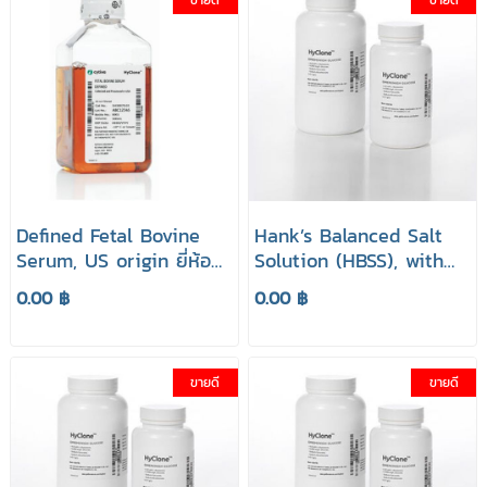
Defined Fetal Bovine
Hank’s Balanced Salt
Serum, US origin ยี่ห้อ
Solution (HBSS), with
HyClone
Calcium, Magnesium,
0.00 ฿
0.00 ฿
Phenol Red (Powder)
ยี่ห้อ HyClone
ขายดี
ขายดี