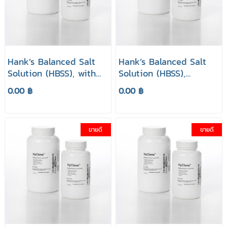
Hank’s Balanced Salt
Hank’s Balanced Salt
Solution (HBSS), with
Solution (HBSS),
Calcium, Magnesium,
without Calcium,
0.00 ฿
0.00 ฿
Phenol Red (Powder)
Magnesium, with
ยี่ห้อ HyClone
Phenol Red (Powder)
ยี่ห้อ HyClone
ขายดี
ขายดี