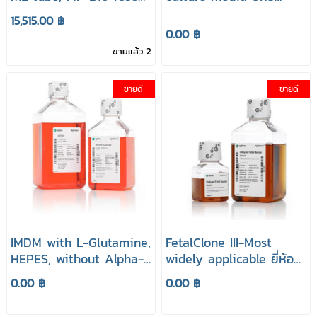
to grind soft animal
HyClone
15,515.00 ฿
and plant tissues, and
0.00 ฿
nematodes)
ขายแล้ว 2
ขายดี
ขายดี
IMDM with L-Glutamine,
FetalClone III-Most
HEPES, without Alpha-
widely applicable ยี่ห้อ
Thioglycerol ยี่ห้อ
HyClone
0.00 ฿
0.00 ฿
HyClone