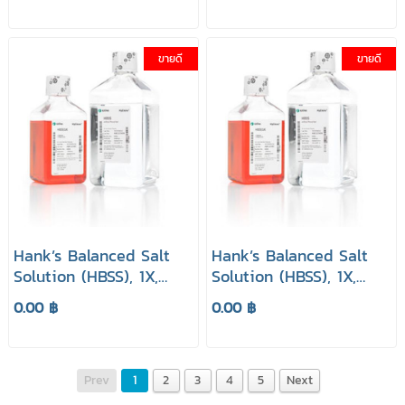
ยี่ห้อ HyClone
ยี่ห้อ HyClone
ขายดี
ขายดี
Hank’s Balanced Salt
Hank’s Balanced Salt
Solution (HBSS), 1X,
Solution (HBSS), 1X,
with Calcium,
with Calcium,
0.00 ฿
0.00 ฿
Magnesium, without
Magnesium, without
Phenol Red ยี่ห้อ
Phenol Red ยี่ห้อ
HyClone
HyClone
Prev
1
2
3
4
5
Next