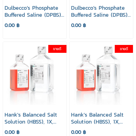
Dulbecco’s Phosphate
Dulbecco’s Phosphate
Buffered Saline (DPBS),
Buffered Saline (DPBS),
without Calcium,
without Calcium,
0.00 ฿
0.00 ฿
Magnesium (Powder)
Magnesium (Powder)
ยี่ห้อ HyClone
ยี่ห้อ HyClone
ขายดี
ขายดี
Hank's Balanced Salt
Hank's Balanced Salt
Solution (HBSS), 1X,
Solution (HBSS), 1X,
without Calcium,
without Calcium,
0.00 ฿
0.00 ฿
Magnesium, Phenol Red
Magnesium, Phenol Red