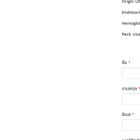
Origin U
Endotoxi
Hemoglo
Pack si
ชื่อ
*
นามสกุล
อีเมล
*