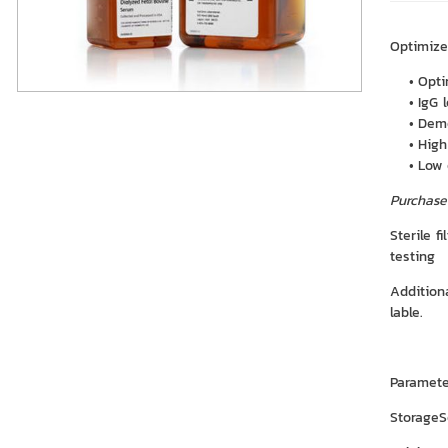
Optimize
Opti
IgG 
Demo
High
Low 
Purchase
Sterile f
testing
Additiona
lable.
Paramete
StorageS