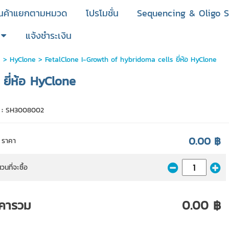
ินค้าแยกตามหมวด
โปรโมชั่น
Sequencing & Oligo S
แจ้งชำระเงิน
์
>
HyClone
> FetalClone I-Growth of hybridoma cells ยี่ห้อ HyClone
ยี่ห้อ HyClone
 :
SH3008002
0.00 ฿
ราคา
วนที่จะซื้อ
คารวม
0.00 ฿