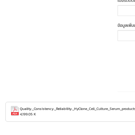
เบอร์ติดต
ข้อมูลเพิ่
Quality._Consistency._Reliability._HyClone_Cell_Culture_Serum_product
4,199.05 K