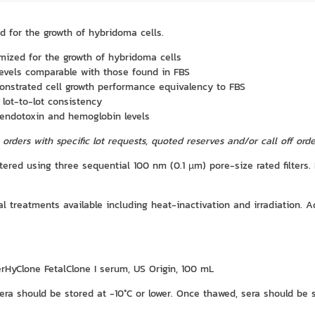
d for the growth of hybridoma cells.
mized for the growth of hybridoma cells
levels comparable with those found in FBS
nstrated cell growth performance equivalency to FBS
 lot-to-lot consistency
endotoxin and hemoglobin levels
 orders with specific lot requests, quoted reserves and/or call off or
iltered using three sequential 100 nm (0.1 µm) pore-size rated filter
l treatments available including heat-inactivation and irradiation. A
rHyClone FetalClone I serum, US Origin, 100 mL
era should be stored at -10°C or lower. Once thawed, sera should be s